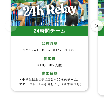
<
>
24時間チーム
競技時刻
9/13
13:00 ~ 9/14
13:00
sat
sun
参加費
¥10,000×人数
参加資格
・中学生以上の男女2名～15名のチーム。
・1
・マネージャー1名を含むこと（選手兼任可）
・