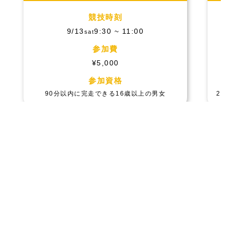
競技時刻
9/13
9:30 ~ 11:00
sat
参加費
¥5,000
参加資格
90分以内に完走できる16歳以上の男女
2
会場
平塚市総合公園
〒254-0074 神奈川県平塚市大原1-1